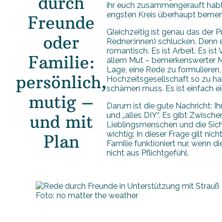
durch
ihr euch zusammengerauft habt,
engsten Kreis überhaupt bemer
Freunde
Gleichzeitig ist genau das der P
oder
Redner:innen) schlucken. Denn ei
romantisch. Es ist Arbeit. Es is
Familie:
allem Mut – bemerkenswerter Mu
Lage, eine Rede zu formulieren,
persönlich,
Hochzeitsgesellschaft so zu halt
schämen muss. Es ist einfach ein
mutig –
Darum ist die gute Nachricht: I
und „alles DIY“. Es gibt Zwisch
und mit
Lieblingsmenschen und die Sich
wichtig: In dieser Frage gilt ni
Plan
Familie funktioniert nur, wenn d
nicht aus Pflichtgefühl.
Foto: no matter the weather