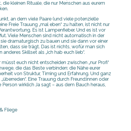
 die kleinen Rituale, die nur Menschen aus eurem
ken.
unkt, an dem viele Paare (und viele potenzielle
ne Freie Trauung „mal eben“ zu halten, ist nicht nur
t Verantwortung. Es ist Lampenfieber. Und es ist vor
t. Viele Menschen sind nicht automatisch in der
 sie dramaturgisch zu bauen und sie dann vor einer
en, dass sie trägt. Das ist nichts, wofür man sich
 anderes Skillset als „ich hab euch lieb“.
hr müsst euch nicht entscheiden zwischen „nur Profi“
enwege, die das Beste verbinden: die Nähe eurer
erheit von Struktur, Timing und Erfahrung. Und ganz
cht „überreden“. Eine Trauung durch Freund:innen oder
ie Person wirklich Ja sagt – aus dem Bauch heraus,