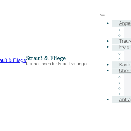
Ange
Traur
Freie
Strauß & Fliege
Redner:innen für Freie Trauungen
Karri
Über 
Anfr