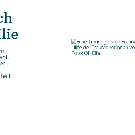
ch
lie
n,
Foto: Oh Ella
ent,
der
m
rheit