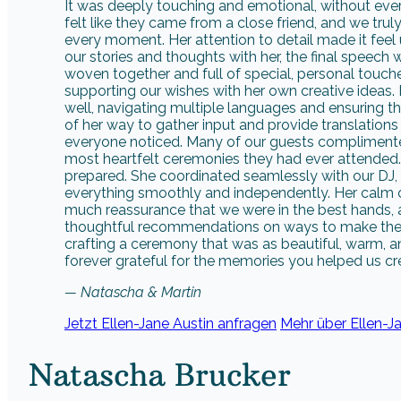
It was deeply touching and emotional, without ever
felt like they came from a close friend, and we trul
every moment. Her attention to detail made it fee
our stories and thoughts with her, the final speech 
woven together and full of special, personal touches
supporting our wishes with her own creative ideas. 
well, navigating multiple languages and ensuring t
of her way to gather input and provide translation
everyone noticed. Many of our guests complimented
most heartfelt ceremonies they had ever attended.
prepared. She coordinated seamlessly with our DJ
everything smoothly and independently. Her calm 
much reassurance that we were in the best hands, a
thoughtful recommendations on ways to make the c
crafting a ceremony that was as beautiful, warm, an
forever grateful for the memories you helped us cr
— Natascha & Martin
Jetzt Ellen-Jane Austin anfragen
Mehr über Ellen-Ja
Natascha Brucker