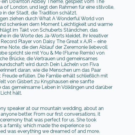
ie ein Downton Abbey Theme, gespielt vom The
 of London, und legt den Rahmen für eine stilvolle,
in der Stadt, die Tradition schätzt.
ngen ziehen durch What A Wonderful World von
und schenken dem Moment Leichtigkeit und warme
schlägt im Takt von Schuberts Ständchen, das
he in die Worte des Ja-Worts kleidet. Ihr kreativer
m Record Player von Daisy The Great x AJR – eine
rne Note, die den Ablauf der Zeremonie liebevoll
Liebe spricht sie mit You & Me (Flume Remix) von
liche Brücke, die Vertrauen und gemeinsames
reundschaft wird durch Dein Lächeln von Fiva
 erinnert daran, wie die Menschen um das Paar
Freude erfüllen. Die Familie erhält schließlich mit
Welt von Gisbert zu Knyphausen eine sanfte
e das gemeinsame Leben in Völklingen und darüber
icht hält.
ny speaker at our mountain wedding, about an
nyone better. From our first conversations, it
a ceremony that was perfect for us. She took
as a family, which made the experience so
fted was everything we dreamed of and more.