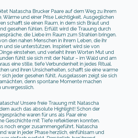
leitet Natascha Brucker Paare auf dem Weg zu ihrem
 Wärme und einer Prise Leichtigkeit. Ausgeglichen
n schafft sie einen Raum, in dem sich Braut und
nd gesehen fühlen. Erfüllt wird die Trauung durch
espräche, die Liebe im Raum zum Strahlen bringen.
von den nahen Menschen in ihrem Leben, die ihr
 und sie unterstützen. Inspiriert wird sie von
Dinge einstehen, und verleiht ihren Worten Mut und
bunden fühlt sie sich mit der Natur – im Wald und am
aus eine stille, tiefe Verbundenheit in jedes Ritual.
en und ihren Unsicherheiten, schafft sie eine warme
 sich jeder gesehen fühlt. Ausgelassen zeigt sie sich
Barnächten, denn spontane Momente machen
 unvergesslich.
Natascha! Unsere freie Trauung mit Natascha
dern auch das absolute Highlight! Schon der
rgespräche waren für uns als Paar eine
 Geschichte mit Tiefe reflektieren konnten.
rozess noch enger zusammengeführt. Natascha
nd war in jeder Phase herzlich, einfühlsam und