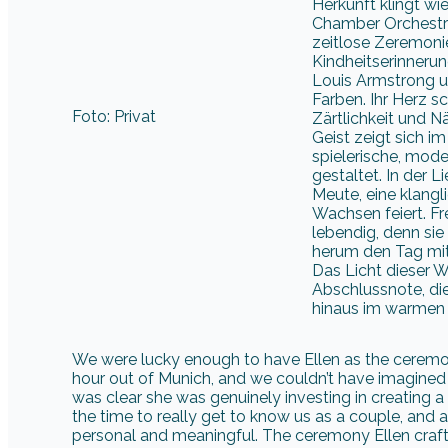
Herkunft klingt w
Chamber Orchestra
zeitlose Zeremonie 
Kindheitserinneru
Louis Armstrong 
Farben. Ihr Herz 
Foto: Privat
Zärtlichkeit und Nä
Geist zeigt sich i
spielerische, mode
gestaltet. In der 
Meute, eine klang
Wachsen feiert. F
lebendig, denn sie
herum den Tag mit 
Das Licht dieser 
Abschlussnote, di
hinaus im warmen L
We were lucky enough to have Ellen as the ceremo
hour out of Munich, and we couldn’t have imagined a
was clear she was genuinely investing in creating 
the time to really get to know us as a couple, and 
personal and meaningful. The ceremony Ellen cra