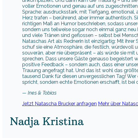
unkompliziert. Und dann kam die Trauung – und sie 
voller Emotionen und genau auf uns zugeschnitten
Sprache: ausdrucksstark, mit Tiefgang, emotional, ab
Herz trafen – berührend, aber immer authentisch. S
richtigen Maß an Humor beschrieben, sodass unser
sondern uns teilweise sogar noch einmal ganz neu 
und viele Tränen sind geflossen – selbst bei Mensc
Nataschas Art als Rednerin ist einzigartig: Mit ih
schuf sie eine Atmosphäre, die festlich, würdevoll u
souverän, aber nie überpräsent – als würde sie mit
sprechen. Dass unsere Gäste genauso begeistert war
positive Feedback – sondern auch, dass einer unser
Trauung angefragt hat. Und das ist wohl das größ
tausend Dank für diesen unvergesslichen Tag! Wer e
spricht, sondern echte Emotionen erschafft, ist bei d
— Ines & Tobias
Jetzt Natascha Brucker anfragen
Mehr über Natasc
Nadja Kristina