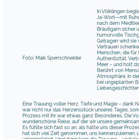
In Völklingen beg
Ja-Wort—mit Ruhe,
nach dem Meditiere
Bräutigam sicher u
humorvolle Tischg
Getragen wird sie 
Vertrauen schenken
Menschen, die für 
Foto: Maik Sperrschneider
Authentizität. Ver
Meer – und holt dar
Berührt von Mensch
Atmosphäre, in der
bei ungeplanten 
Liebesgeschichten
Eine Trauung voller Herz, Tiefe und Magie – dank 
war nicht nur das Herzensstück unseres Tages, son
Prozess mit ihr war etwas ganz Besonderes. Die Vo
wunderschöne Reise, auf der wir unsere gemeinsame
Es fühlte sich fast so an, als hätte uns dieser P
hat sich viel Zeit genommen, uns kennenzulernen, u