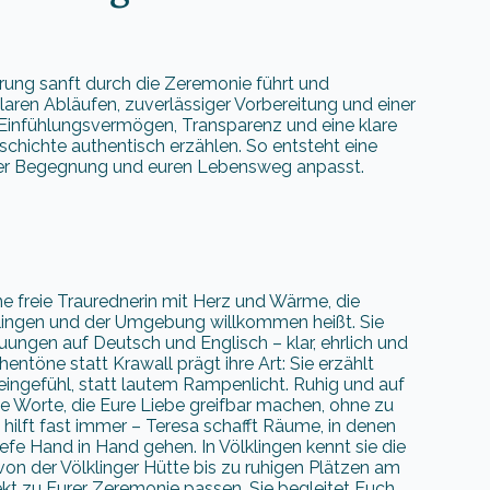
hrung sanft durch die Zeremonie führt und
n klaren Abläufen, zuverlässiger Vorbereitung und einer
e Einfühlungsvermögen, Transparenz und eine klare
chichte authentisch erzählen. So entsteht eine
eurer Begegnung und euren Lebensweg anpasst.
ine freie Traurednerin mit Herz und Wärme, die
klingen und der Umgebung willkommen heißt. Sie
auungen auf Deutsch und Englisch – klar, ehrlich und
entöne statt Krawall prägt ihre Art: Sie erzählt
ingefühl, statt lautem Rampenlicht. Ruhig und auf
ie Worte, die Eure Liebe greifbar machen, ohne zu
hilft fast immer – Teresa schafft Räume, in denen
iefe Hand in Hand gehen. In Völklingen kennt sie die
on der Völklinger Hütte bis zu ruhigen Plätzen am
fekt zu Eurer Zeremonie passen. Sie begleitet Euch