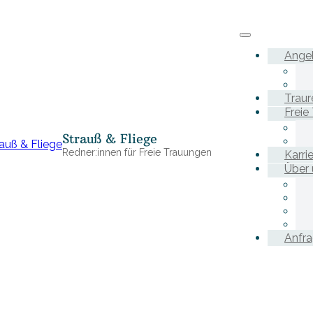
Ange
Traur
Freie
Strauß & Fliege
Redner:innen für Freie Trauungen
Karri
Über 
Anfr