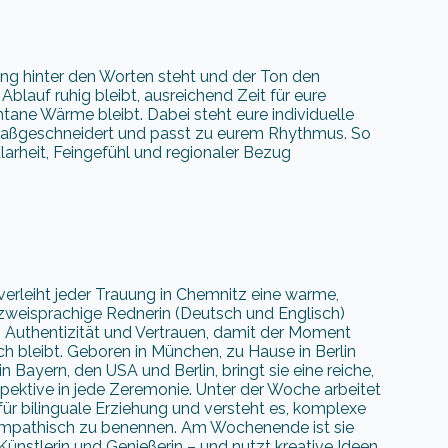
ung hinter den Worten steht und der Ton den
Ablauf ruhig bleibt, ausreichend Zeit für eure
ne Wärme bleibt. Dabei steht eure individuelle
 maßgeschneidert und passt zu eurem Rhythmus. So
larheit, Feingefühl und regionaler Bezug
rleiht jeder Trauung in Chemnitz eine warme,
 zweisprachige Rednerin (Deutsch und Englisch)
n Authentizität und Vertrauen, damit der Moment
h bleibt. Geboren in München, zu Hause in Berlin
n Bayern, den USA und Berlin, bringt sie eine reiche,
spektive in jede Zeremonie. Unter der Woche arbeitet
für bilinguale Erziehung und versteht es, komplexe
empathisch zu benennen. Am Wochenende ist sie
ünstlerin und Genießerin – und nutzt kreative Ideen,