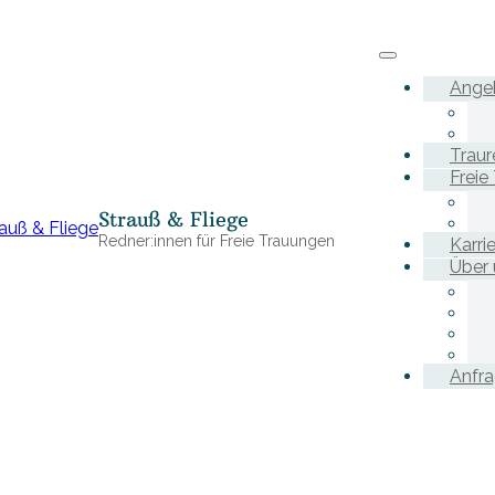
Ange
Traur
Freie
Strauß & Fliege
Redner:innen für Freie Trauungen
Karri
Über 
Anfr