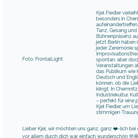
Kjel Fiedler verle
besonders in Chem
aufeinandertreffen
Tanz, Gesang und S
Bühnenpräsenz auf
jetzt Berlin haben 
jeder Zeremonie sp
Improvisationsthea
Foto: FrontalLight
spontan, aber doch
Veranstaltungen a
das Publikum wie k
Deutsch und Engli
können, ob die Lie
klingt. In Chemnitz
Industriekultur, K
– perfekt für eine
Kjel Fiedler, um L
stimmigen Trauun
Lieber Kjel, wir möchten uns ganz, ganz ❤️-lich bei
vor allem durch dich war einfach wunderschön 🫶🏼 W