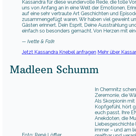
Kassandra für diese wundervolle Rede, die tolle Vor
uns von Anfang an in eine Welt der Emotionen, Eri
auf eine sehr vertraute Art Geschichten und Episo
zusammengefügt waren. Wir haben viel geweint un
Gästen erinnert. Dein Esprit, Deine Ausstrahlung 
einfach so besonders gemacht. Von Herzen mit ein
— Ivette & Falk
Jetzt Kassandra Knebel anfragen
Mehr über Kassan
Madleen Schumm
In Chemnitz schen
Zeremonie, die Wär
Als Skorpionin mit
Kopfgefühl, hört g
euch passt. Ihre 
Anekdoten, die Mus
Liebesgeschichte l
immer – und am li
Foto: René Löffler
greifbar und veran