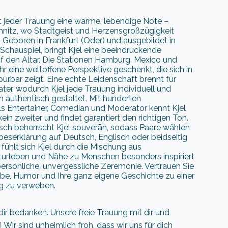
iht jeder Trauung eine warme, lebendige Note –
nitz, wo Stadtgeist und Herzensgroßzügigkeit
. Geboren in Frankfurt (Oder) und ausgebildet in
chauspiel, bringt Kjel eine beeindruckende
 den Altar. Die Stationen Hamburg, Mexico und
ihr eine weltoffene Perspektive geschenkt, die sich in
ürbar zeigt. Eine echte Leidenschaft brennt für
ter, wodurch Kjel jede Trauung individuell und
 authentisch gestaltet. Mit hunderten
ls Entertainer, Comedian und Moderator kennt Kjel
ein zweiter und findet garantiert den richtigen Ton.
sch beherrscht Kjel souverän, sodass Paare wählen
beserklärung auf Deutsch, Englisch oder beidseitig
 fühlt sich Kjel durch die Mischung aus
ulturleben und Nähe zu Menschen besonders inspiriert
 persönliche, unvergessliche Zeremonie. Vertrauen Sie
iebe, Humor und Ihre ganz eigene Geschichte zu einer
g zu verweben.
 dir bedanken. Unsere freie Trauung mit dir und
ir sind unheimlich froh, dass wir uns für dich