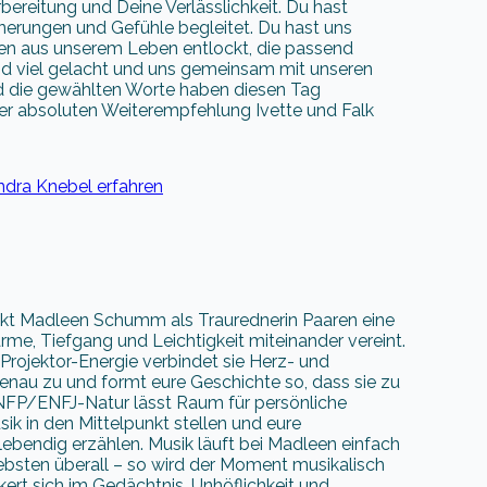
bereitung und Deine Verlässlichkeit. Du hast
nnerungen und Gefühle begleitet. Du hast uns
den aus unserem Leben entlockt, die passend
d viel gelacht und uns gemeinsam mit unseren
und die gewählten Worte haben diesen Tag
er absoluten Weiterempfehlung Ivette und Falk
dra Knebel erfahren
kt Madleen Schumm als Traurednerin Paaren eine
me, Tiefgang und Leichtigkeit miteinander vereint.
 Projektor-Energie verbindet sie Herz- und
enau zu und formt eure Geschichte so, dass sie zu
ENFP/ENFJ-Natur lässt Raum für persönliche
ik in den Mittelpunkt stellen und eure
ebendig erzählen. Musik läuft bei Madleen einfach
ebsten überall – so wird der Moment musikalisch
kert sich im Gedächtnis. Unhöflichkeit und