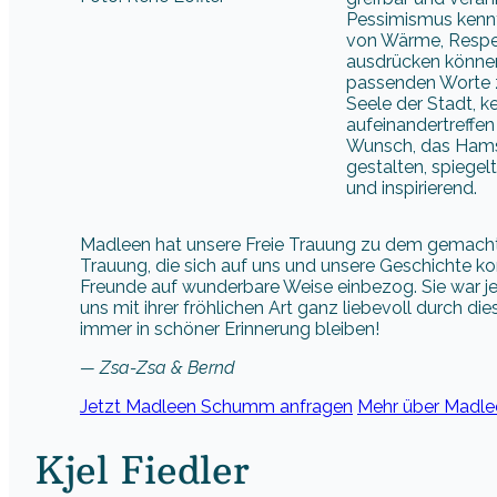
Pessimismus kennt 
von Wärme, Respek
ausdrücken können
passenden Worte zu
Seele der Stadt, 
aufeinandertreffen
Wunsch, das Hamst
gestalten, spiegel
und inspirierend.
Madleen hat unsere Freie Trauung zu dem gemacht,
Trauung, die sich auf uns und unsere Geschichte k
Freunde auf wunderbare Weise einbezog. Sie war jed
uns mit ihrer fröhlichen Art ganz liebevoll durch di
immer in schöner Erinnerung bleiben!
— Zsa-Zsa & Bernd
Jetzt Madleen Schumm anfragen
Mehr über Madl
Kjel Fiedler