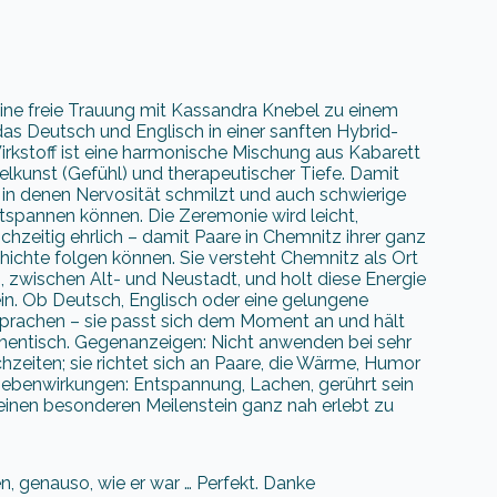
eine freie Trauung mit Kassandra Knebel zu einem
as Deutsch und Englisch in einer sanften Hybrid-
Wirkstoff ist eine harmonische Mischung aus Kabarett
lkunst (Gefühl) und therapeutischer Tiefe. Damit
 in denen Nervosität schmilzt und auch schwierige
tspannen können. Die Zeremonie wird leicht,
chzeitig ehrlich – damit Paare in Chemnitz ihrer ganz
ichte folgen können. Sie versteht Chemnitz als Ort
, zwischen Alt- und Neustadt, und holt diese Energie
ein. Ob Deutsch, Englisch oder eine gelungene
prachen – sie passt sich dem Moment an und hält
hentisch. Gegenanzeigen: Nicht anwenden bei sehr
zeiten; sie richtet sich an Paare, die Wärme, Humor
 Nebenwirkungen: Entspannung, Lachen, gerührt sein
einen besonderen Meilenstein ganz nah erlebt zu
, genauso, wie er war … Perfekt. Danke