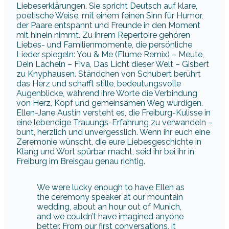
Liebeserklärungen. Sie spricht Deutsch auf klare,
poetische Weise, mit einem feinen Sinn für Humor,
der Paare entspannt und Freunde in den Moment
mit hinein nimmt. Zu ihrem Repertoire gehören
Liebes- und Familienmomente, die persönliche
Lieder spiegeln: You & Me (Flume Remix) – Meute,
Dein Lächeln – Fiva, Das Licht dieser Welt – Gisbert
zu Knyphausen. Ständchen von Schubert berührt
das Herz und schafft stille, bedeutungsvolle
Augenblicke, während ihre Worte die Verbindung
von Herz, Kopf und gemeinsamen Weg würdigen.
Ellen-Jane Austin versteht es, die Freiburg-Kulisse in
eine lebendige Trauungs-Erfahrung zu verwandeln –
bunt, herzlich und unvergesslich. Wenn ihr euch eine
Zeremonie wünscht, die eure Liebesgeschichte in
Klang und Wort spürbar macht, seid ihr bei ihr in
Freiburg im Breisgau genau richtig.
We were lucky enough to have Ellen as
the ceremony speaker at our mountain
wedding, about an hour out of Munich,
and we couldn’t have imagined anyone
better. From our first conversations, it