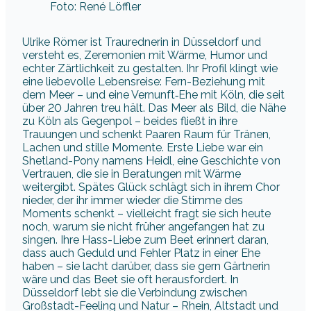
Foto: René Löffler
Ulrike Römer ist Traurednerin in Düsseldorf und
versteht es, Zeremonien mit Wärme, Humor und
echter Zärtlichkeit zu gestalten. Ihr Profil klingt wie
eine liebevolle Lebensreise: Fern-Beziehung mit
dem Meer – und eine Vernunft‑Ehe mit Köln, die seit
über 20 Jahren treu hält. Das Meer als Bild, die Nähe
zu Köln als Gegenpol – beides fließt in ihre
Trauungen und schenkt Paaren Raum für Tränen,
Lachen und stille Momente. Erste Liebe war ein
Shetland-Pony namens Heidl, eine Geschichte von
Vertrauen, die sie in Beratungen mit Wärme
weitergibt. Spätes Glück schlägt sich in ihrem Chor
nieder, der ihr immer wieder die Stimme des
Moments schenkt – vielleicht fragt sie sich heute
noch, warum sie nicht früher angefangen hat zu
singen. Ihre Hass-Liebe zum Beet erinnert daran,
dass auch Geduld und Fehler Platz in einer Ehe
haben – sie lacht darüber, dass sie gern Gärtnerin
wäre und das Beet sie oft herausfordert. In
Düsseldorf lebt sie die Verbindung zwischen
Großstadt-Feeling und Natur – Rhein, Altstadt und