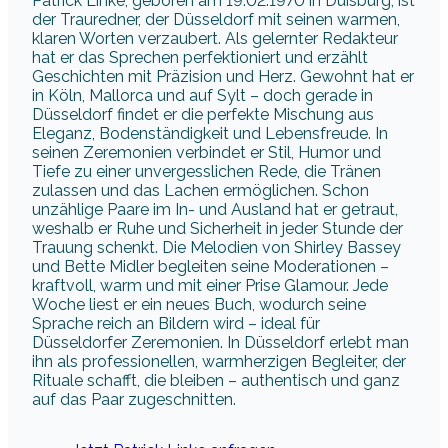
Patrick Linke, geboren am 19.02.1970 in Duisburg, ist
der Trauredner, der Düsseldorf mit seinen warmen,
klaren Worten verzaubert. Als gelernter Redakteur
hat er das Sprechen perfektioniert und erzählt
Geschichten mit Präzision und Herz. Gewohnt hat er
in Köln, Mallorca und auf Sylt – doch gerade in
Düsseldorf findet er die perfekte Mischung aus
Eleganz, Bodenständigkeit und Lebensfreude. In
seinen Zeremonien verbindet er Stil, Humor und
Tiefe zu einer unvergesslichen Rede, die Tränen
zulassen und das Lachen ermöglichen. Schon
unzählige Paare im In- und Ausland hat er getraut,
weshalb er Ruhe und Sicherheit in jeder Stunde der
Trauung schenkt. Die Melodien von Shirley Bassey
und Bette Midler begleiten seine Moderationen –
kraftvoll, warm und mit einer Prise Glamour. Jede
Woche liest er ein neues Buch, wodurch seine
Sprache reich an Bildern wird – ideal für
Düsseldorfer Zeremonien. In Düsseldorf erlebt man
ihn als professionellen, warmherzigen Begleiter, der
Rituale schafft, die bleiben – authentisch und ganz
auf das Paar zugeschnitten.