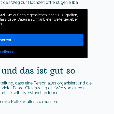
t den Weg zur Hochzeit oft erst genießbar.
ard
. Um auf den eigentlichen Inhalt zuzugreifen,
, dass dabei Daten an Drittanbieter weitergegeben
n.
sperren
rmationen
 und das ist gut so
tellung, dass eine Person alles organisiert und die
vieler Paare. Gleichzeitig gilt: Wer von einem
arf sie selbstverständlich leben.
timmte Rolle erfüllen zu müssen.