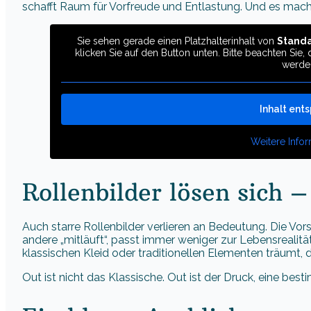
schafft Raum für Vorfreude und Entlastung. Und es mach
Sie sehen gerade einen Platzhalterinhalt von
Stand
klicken Sie auf den Button unten. Bitte beachten Sie
werde
Inhalt ent
Weitere Info
Rollenbilder lösen sich –
Auch starre Rollenbilder verlieren an Bedeutung. Die Vors
andere „mitläuft“, passt immer weniger zur Lebensrealität 
klassischen Kleid oder traditionellen Elementen träumt, d
Out ist nicht das Klassische. Out ist der Druck, eine bes