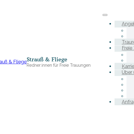
Ange
Traur
Freie
Strauß & Fliege
Redner:innen für Freie Trauungen
Karri
Über 
Anfr