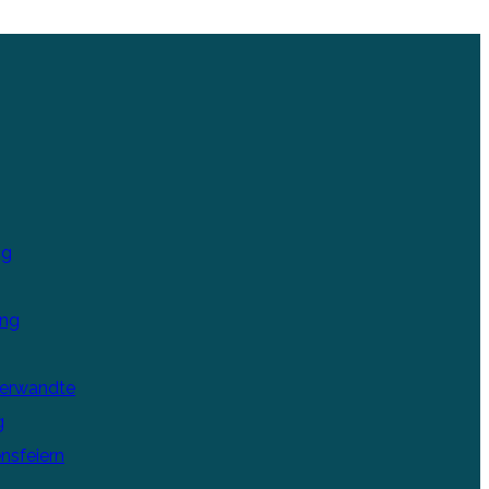
ng
ung
Verwandte
g
nsfeiern