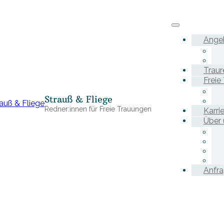
Ange
Traur
Freie
Strauß & Fliege
Redner:innen für Freie Trauungen
Karri
Über 
Anfr