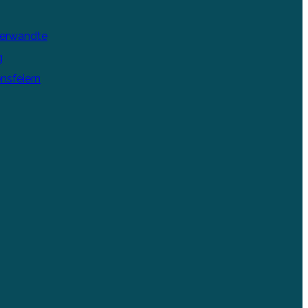
Verwandte
g
nsfeiern