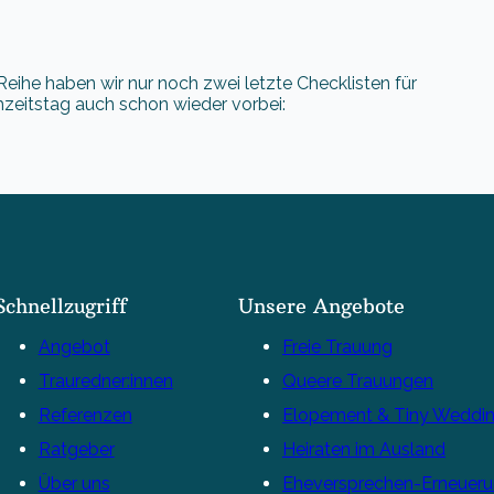
Reihe haben wir nur noch zwei letzte Checklisten für
zeitstag auch schon wieder vorbei:
Schnellzugriff
Unsere Angebote
Angebot
Freie Trauung
Trauredner:innen
Queere Trauungen
Referenzen
Elopement & Tiny Weddi
Ratgeber
Heiraten im Ausland
Über uns
Eheversprechen-Erneuer