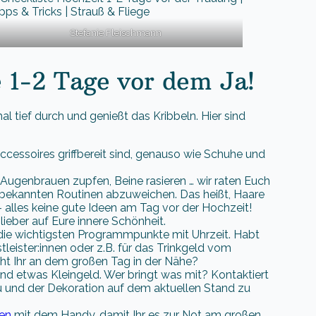
Stefanie Fleischmann
 1-2 Tage vor dem Ja!
al tief durch und genießt das Kribbeln. Hier sind
Accessoires griffbereit sind, genauso wie Schuhe und
 Augenbrauen zupfen, Beine rasieren … wir raten Euch
n bekannten Routinen abzuweichen. Das heißt, Haare
alles keine gute Ideen am Tag vor der Hochzeit!
eber auf Eure innere Schönheit.
ie wichtigsten Programmpunkte mit Uhrzeit. Habt
stleister:innen oder z.B. für das Trinkgeld vom
ht Ihr an dem großen Tag in der Nähe?
nd etwas Kleingeld. Wer bringt was mit? Kontaktiert
und der Dekoration auf dem aktuellen Stand zu
en
mit dem Handy, damit Ihr es zur Not am großen