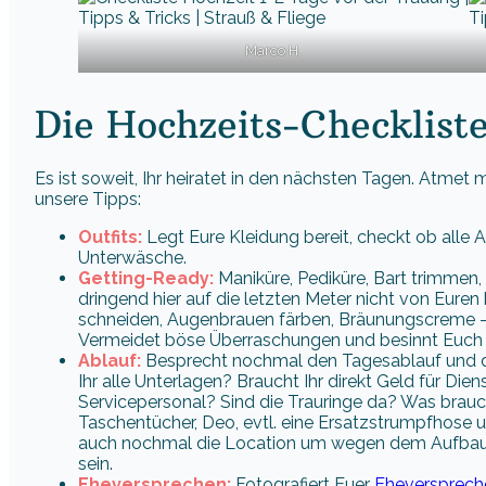
Marco H.
Die Hochzeits-Checkliste
Es ist soweit, Ihr heiratet in den nächsten Tagen. Atmet m
unsere Tipps:
Outfits:
Legt Eure Kleidung bereit, checkt ob alle 
Unterwäsche.
Getting-Ready:
Maniküre, Pediküre, Bart trimmen,
dringend hier auf die letzten Meter nicht von Eure
schneiden, Augenbrauen färben, Bräunungscreme – 
Vermeidet böse Überraschungen und besinnt Euch li
Ablauf:
Besprecht nochmal den Tagesablauf und d
Ihr alle Unterlagen? Braucht Ihr direkt Geld für Dien
Servicepersonal? Sind die Trauringe da? Was brauc
Taschentücher, Deo, evtl. eine Ersatzstrumpfhose u
auch nochmal die Location um wegen dem Aufbau 
sein.
Eheversprechen:
Fotografiert Euer
Eheversprech