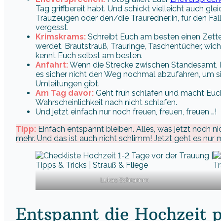
Tag griffbereit habt. Und schickt vielleicht auch g
Trauzeugen oder den/die Trauredner:in, für den Fal
vergesst.
Krimskrams:
Schreibt Euch am besten einen Zettel,
werdet. Brautstrauß, Trauringe, Taschentücher, wic
kennt Euch selbst am besten.
Anfahrt:
Wenn die Strecke zwischen Standesamt, Ki
es sicher nicht den Weg nochmal abzufahren, um s
Umleitungen gibt.
Am Tag davor:
Geht früh schlafen und macht Euch 
Wahrscheinlichkeit nach nicht schlafen.
Und jetzt einfach nur noch freuen, freuen, freuen …!
Tipp:
Einfach entspannt bleiben. Alles, was jetzt noch ni
mehr. Und das ist auch nicht schlimm! Jetzt geht es nur
Lukas Schramm
Entspannt die Hochzeit 