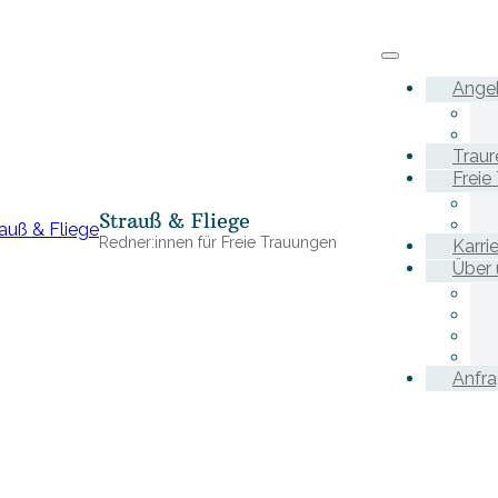
Ange
Traur
Freie
Strauß & Fliege
Redner:innen für Freie Trauungen
Karri
Über 
Anfr